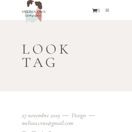
0
LOOK
TAG
27 novembre 2019
Design
melissa.crus@gmail.com