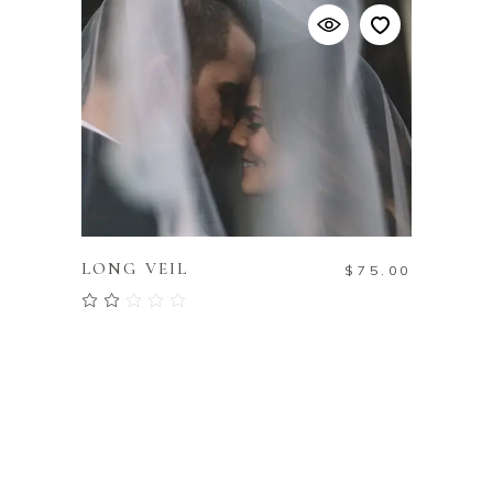
AJOUTER AU PANIER
LONG VEIL
$
75.00
Note
2.00
sur
5