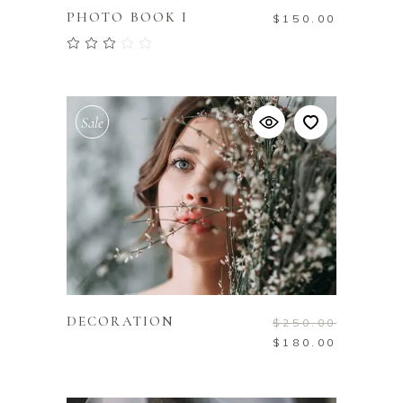
PHOTO BOOK I
$
150.00
Note
3.00
sur 5
Sale
AJOUTER AU PANIER
DECORATION
$
250.00
$
180.00