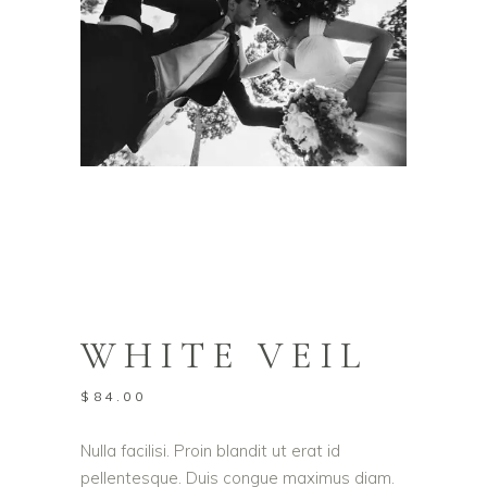
WHITE VEIL
$
84.00
Nulla facilisi. Proin blandit ut erat id
pellentesque. Duis congue maximus diam.