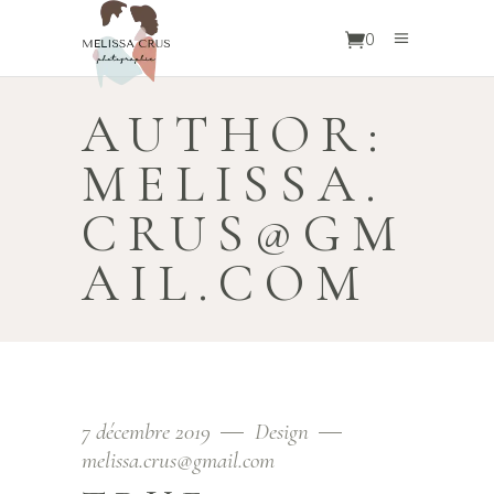
0
AUTHOR:
MELISSA.
CRUS@GM
AIL.COM
7 décembre 2019
Design
melissa.crus@gmail.com