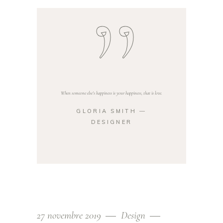
When someone else’s happiness is your happiness, that is love.
GLORIA SMITH ―
DESIGNER
27 novembre 2019
Design