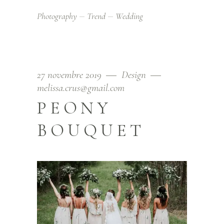
Photography
Trend
Wedding
27 novembre 2019
Design
melissa.crus@gmail.com
PEONY
BOUQUET