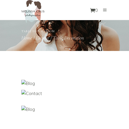
0
TABLE DECORATION
Home
/
Elegant
/
Table Decoration