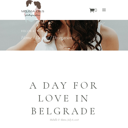
0
DECORATION
Home
/
Elegant
/
Decoration
A DAY FOR
LOVE IN
BELGRADE
Michelle & Marce, July 8, 2018