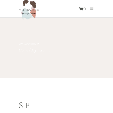
0
MY ACCOUNT
Home
/
My account
SE