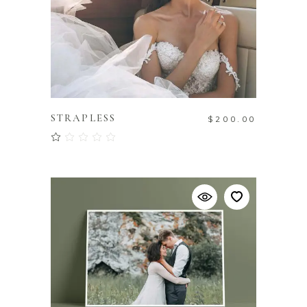
AJOUTER AU PANIER
STRAPLESS
$
200.00
Note
1.00
sur
5