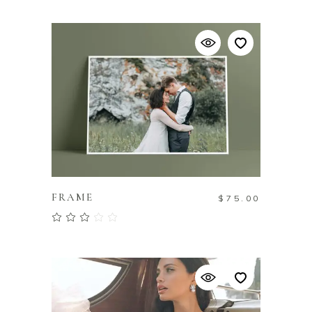
AJOUTER AU PANIER
FRAME
$
75.00
Note
3.00
sur 5